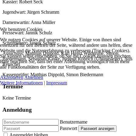
Kassier: Robert Seck
Jugendwart: Jürgen Schramm
Damenwartin: Anna Müller
Wir benutzen Cookies
Pressewart: Jannik Schulz
Wir nutzen Cookies auf unserer Website. Einige von ihnen sind
Schriftführer: Jannik Schulz
essenziell für den Betrieb der Seite, während andere uns helfen, diese
Website und die Nutzererfahrung zu verbessern (Tracking Cookies).
Ausschuss: Matthias Dippold, Karl Heinz Wildgrube, Simon
Sie können selbst entscheiden, ob Sie die Cookies zulassen möchten.
Biedermann, Sebastian Kaske, Helmut Röhrich (Übungsleiter), Nils
Bitte beachten Sie, dass bei einer Ablehnung womöglich nicht mehr
Reuschel
alle Funktionalitäten der Seite zur Verfügung stehen.
Kassenprüfer: Matthias Dippold, Simon Biedermann
Akzeptieren
Ablehnen
Weitere Informationen
|
Impressum
Termine
Keine Termine
Anmeldung
Benutzername
Passwort
Passwort anzeigen
Angemeldet bleiben