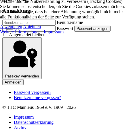
Website und die Nutzererfahrung zu verbessern (Tracking Cookies).
Sie können selbst entscheiden, ob Sie die Cookies zulassen möchten.
Anmeldung
Bitte beachten Sie, dass bei einer Ablehnung womöglich nicht mehr
alle Funktionalitäten der Seite zur Verfügung stehen.
Benutzername
Akzeptieren
Ablehnen
Passwort
Passwort anzeigen
Weitere Informationen
|
Impressum
Angemeldet bleiben
Passkey verwenden
Anmelden
Passwort vergessen?
Benutzername vergessen?
© TTC Mainleus 1969 e.V. 1969 - 2026
Impressum
Datenschutzerklärung
Archiv