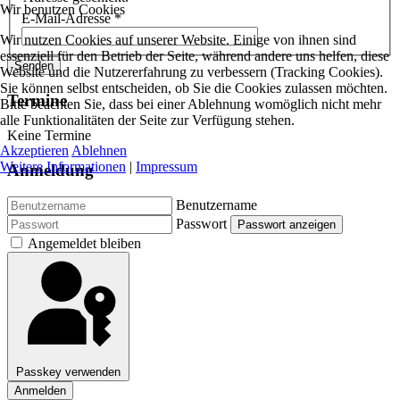
Wir benutzen Cookies
E-Mail-Adresse
*
Wir nutzen Cookies auf unserer Website. Einige von ihnen sind
essenziell für den Betrieb der Seite, während andere uns helfen, diese
Senden
Website und die Nutzererfahrung zu verbessern (Tracking Cookies).
Sie können selbst entscheiden, ob Sie die Cookies zulassen möchten.
Termine
Bitte beachten Sie, dass bei einer Ablehnung womöglich nicht mehr
alle Funktionalitäten der Seite zur Verfügung stehen.
Keine Termine
Akzeptieren
Ablehnen
Weitere Informationen
|
Impressum
Anmeldung
Benutzername
Passwort
Passwort anzeigen
Angemeldet bleiben
Passkey verwenden
Anmelden