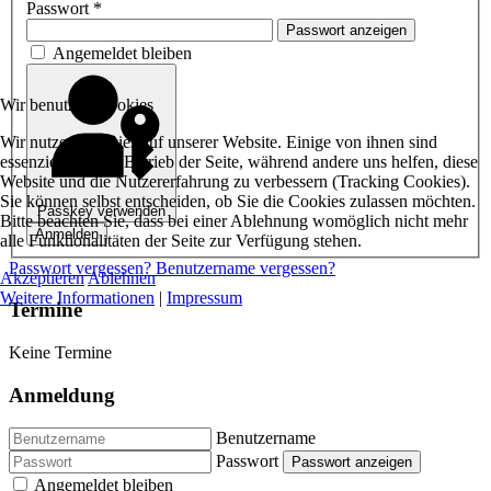
Passwort
*
Passwort anzeigen
Angemeldet bleiben
Wir benutzen Cookies
Wir nutzen Cookies auf unserer Website. Einige von ihnen sind
essenziell für den Betrieb der Seite, während andere uns helfen, diese
Website und die Nutzererfahrung zu verbessern (Tracking Cookies).
Sie können selbst entscheiden, ob Sie die Cookies zulassen möchten.
Passkey verwenden
Bitte beachten Sie, dass bei einer Ablehnung womöglich nicht mehr
Anmelden
alle Funktionalitäten der Seite zur Verfügung stehen.
Passwort vergessen?
Benutzername vergessen?
Akzeptieren
Ablehnen
Weitere Informationen
|
Impressum
Termine
Keine Termine
Anmeldung
Benutzername
Passwort
Passwort anzeigen
Angemeldet bleiben